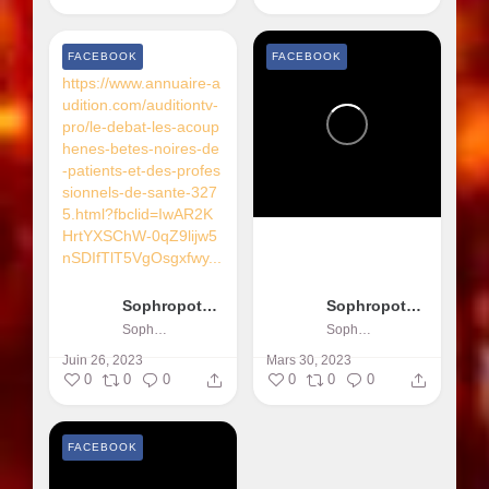
FACEBOOK
FACEBOOK
https://www.annuaire-a
udition.com/auditiontv-
pro/le-debat-les-acoup
henes-betes-noires-de
-patients-et-des-profes
sionnels-de-sante-327
5.html?fbclid=IwAR2K
HrtYXSChW-0qZ9lijw5
nSDIfTlT5VgOsgxfwy...
Sophropotentiel
Sophropotentiel
Sophropotentiel
Sophropotentiel
Juin 26, 2023
Mars 30, 2023
0
0
0
0
0
0
FACEBOOK