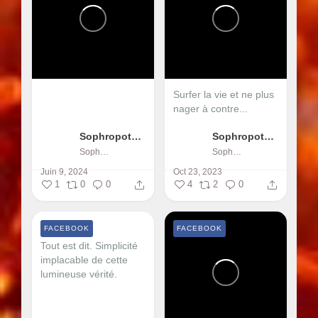
Surfer la vie et ne plus
nager à contre...
Sophropotentiel
Sophropotentiel
Sophropotentiel
Sophropotentiel
Juin 9, 2024
Oct 23, 2023
1
0
0
4
2
0
FACEBOOK
FACEBOOK
Tout est dit. Simplicité
implacable de cette
lumineuse vérité.