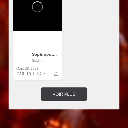
Sophropotentiel
Sophropotentiel
Mars 28, 2023
3
1
0
VOIR PLUS