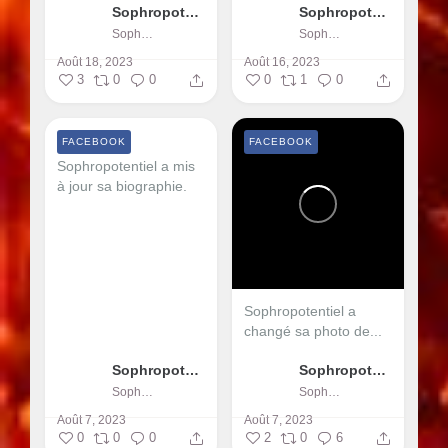
Sophropotentiel
Sophropotentiel
Sophropotentiel
Sophropotentiel
Août 18, 2023
Août 16, 2023
3
0
0
0
1
0
FACEBOOK
FACEBOOK
Sophropotentiel a mis
à jour sa biographie.
Sophropotentiel a
changé sa photo de...
Sophropotentiel
Sophropotentiel
Sophropotentiel
Sophropotentiel
Août 7, 2023
Août 7, 2023
0
0
0
2
0
6