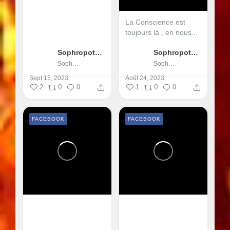
La Conscience est
toujours là , en nous...
Sophropotentiel
Sophropotentiel
Sophropotentiel
Sophropotentiel
Sept 15, 2023
Août 24, 2023
2
0
0
1
0
0
FACEBOOK
FACEBOOK