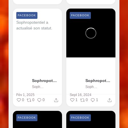
FACEBOOK
FACEBOOK
Sophropotentiel a
actualisé son statut.
Sophropotentiel
Sophropotentiel
Sophropotentiel
Sophropotentiel
Fév 1, 2025
Sept 16, 2024
0
0
0
1
0
1
FACEBOOK
FACEBOOK