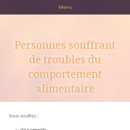
Skip
Menu
to
content
Personnes souffrant
de troubles du
comportement
alimentaire
Vous souffrez :
de surpoids