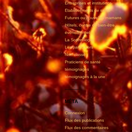
Entreprises et institutions
Etablissements de santé
Futures ou nouvelles mamans
Hôtels, centre de bien-être,
événementiel
La Sophrologie
Les particuliers
Non classé
Praticiens de santé
témoignages
témoignages à la une
MÉTA
Connexion
Flux des publications
Flux des commentaires