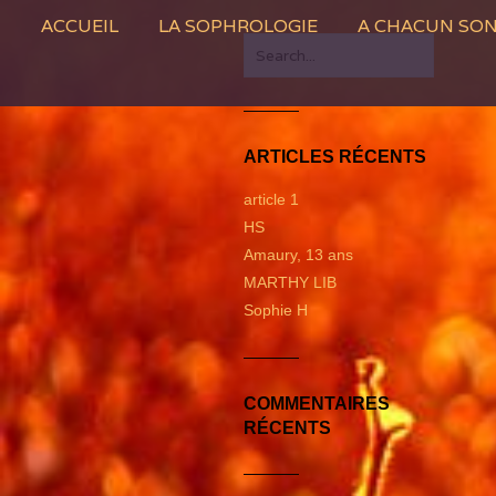
Skip
ACCUEIL
LA SOPHROLOGIE
A CHACUN SO
to
S
e
content
a
r
ARTICLES RÉCENTS
c
h
article 1
f
HS
o
Amaury, 13 ans
r
MARTHY LIB
:
Sophie H
COMMENTAIRES
RÉCENTS