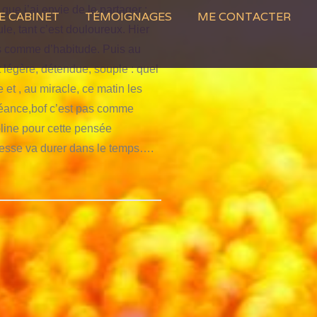
que j’ai envie de le partager :
E CABINET
TÉMOIGNAGES
ME CONTACTER
le, tant c’est douloureux. Hier
pas comme d’habitude. Puis au
t légère, détendue, souple : quel
 et , au miracle, ce matin les
 séance,bof c’est pas comme
oline pour cette pensée
plesse va durer dans le temps….