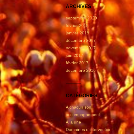
ARCHIVES
septembre 2020
février 2018
janvier 2018
décembre 2017
novembre 2017
juin 2017
février 2017
décembre 2016
CATÉGORIES
A chacun son
accompagnement
A la une
Domaines d'intervention