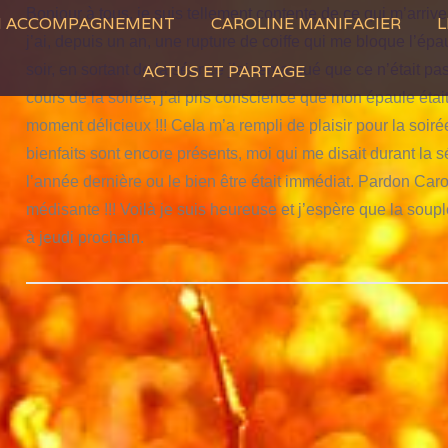
Bonjour à tous, je suis tellement contente de ce qui m’arrive 
N ACCOMPAGNEMENT
CAROLINE MANIFACIER
L
j’ai, depuis un an, une rupture de coiffe qui me bloque l’épau
soir, en sortant de la séance j’ai remarqué que ce n’était 
ACTUS ET PARTAGE
cours de la soirée, j’ai pris conscience que mon épaule étai
moment délicieux !!! Cela m’a rempli de plaisir pour la soirée
bienfaits sont encore présents, moi qui me disait durant la
l’année dernière ou le bien être était immédiat. Pardon Car
médisante !!! Voilà je suis heureuse et j’espère que la sou
à jeudi prochain.